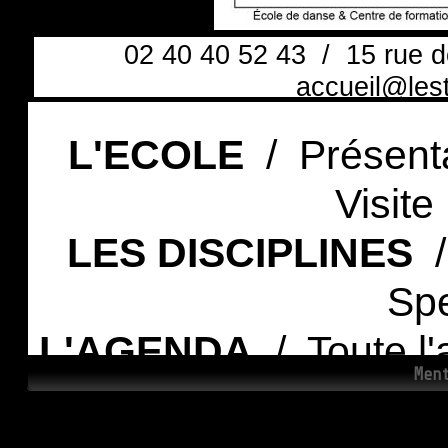
02 40 40 52 43 / 15 rue
accueil@les
L'ECOLE
/ Présentat
Visite
LES DISCIPLINES
/
Spe
L'AGENDA
/ Toute l'
Men
spectacl
LE CENTRE DE FORMATION
/ Mis