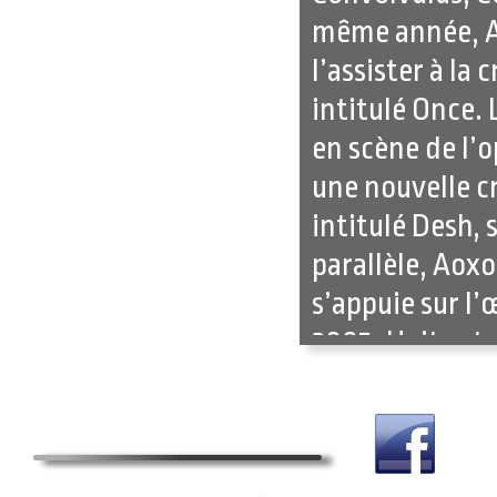
même année, A
l’assister à la
intitulé Once. 
en scène de l’o
une nouvelle c
intitulé Desh, 
parallèle, Aox
s’appuie sur l
2005, Huit est
Flamand, le tri
la rencontre a
différents.