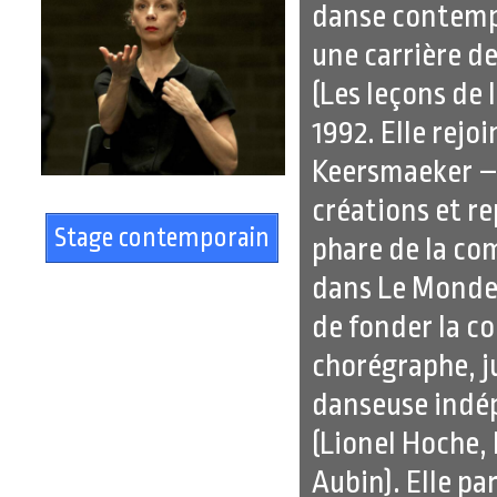
danse contemp
une carrière d
(Les leçons de 
1992. Elle rej
Keersmaeker – R
créations et re
Stage contemporain
phare de la co
dans Le Monde, 
de fonder la c
chorégraphe, j
danseuse indé
(Lionel Hoche,
Aubin). Elle pa