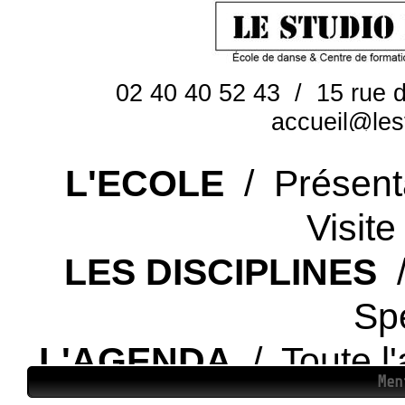
Régulièrement,
Mey pour l’assi
musique et da
02 40 40 52 43 / 15 rue
En 2010, Raim
accueil@les
création "Si je
collaboration q
L'ECOLE
/ Présenta
Quartett, La Va
Visite
dramaturge.
Depuis 2013, el
LES DISCIPLINES
/
(FDCA Lyon). L
Sp
pédagogique de
de rejoindre, 
L'AGENDA
/ Toute l'
rayonnement r
Men